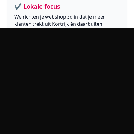
✔ Lokale focus
We richten je webshop zo in dat je meer
klanten trekt uit Kortrijk én daarbuiten.
Een webwinkel laten maken in Kortrijk betekent
investeren in een platform dat direct bijdraagt aan je
omzet. Wij bouwen e-commerce oplossingen die
betrouwbaar zijn, snel werken en eenvoudig te
beheren zijn.
Onze webwinkels zijn volledig responsive en werken
perfect op elk apparaat. Of je klanten nu op hun
mobiel, tablet of laptop shoppen – jouw webshop
blijft optimaal presteren.
Wil je groeien met online verkoop in Kortrijk? Neem
vandaag nog contact met ons op voor een