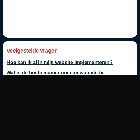
Veelgestelde vragen
Hoe kan ik ai in mijn website implementeren?
Wat is de beste manier om een website te
ontwikkelen?
Wat is de beste manier om een webwinkel te
ontwikkelen?
Hoe zorg ik voor het genereren van leads doormiddel
van ai?