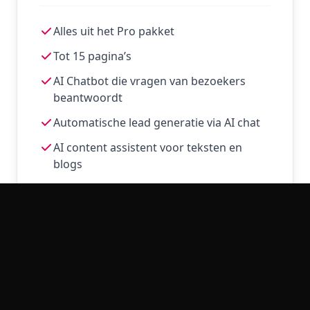
Alles uit het Pro pakket
Tot 15 pagina’s
AI Chatbot die vragen van bezoekers
beantwoordt
Automatische lead generatie via AI chat
AI content assistent voor teksten en
blogs
Slimme contactformulieren met
automatisering
Integratie met CRM of e-mail marketing
Geavanceerde SEO optimalisatie
Website snelheid & beveiliging
optimalisatie